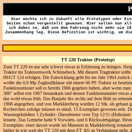
P
Hier möchte ich in Zukunft alle Prototypen oder Ein
Seiten schon vorgestellt gewesen. Hier sollen nun all
ich dabei so, daß von dem Fahrzeug nicht mehr wie 10
Zusammenhang lag. Diese Definition ist wichtig, um di
TT 220 Traktor (Prototyp)
Zum TT 220 ist nur sehr schwer etwas in Erfahrung zu bringen. Herg
Traktor im Traktorenwerk Schönebeck. Mit diesem Tragtraktor sollt
09/GT 124 erfolgen. Die Entwicklung geht bis ins Jahr 1964 zurück
wollte die 0,9 Mp Zugkraftklasse mit einem 60 PS Traktor zu besetzte
Funktionsmuster soll es bereits 1966 gegeben haben, aber wenn man
300" selbst erst 1967 herauskam und dessen Funktionsmuster etwas an
das wohl etwas früh. Das Baujahr des rechts auf dem Bild zu sehen
1968 angegeben, und von Markkleeberg wurden 12 Stk. als gebaut g
Recherchen zufolge müssen es mind. 15 Exemplare gewesen sein. De
Wassergekühlten 3 Zylinder- Dieselmotor vom Typ 12/11 (Hubraum 
leistete. Das Getriebe hatte 9 Vorwärts- und 6 Rückwärtsgänge. Heut
Exemplare, einer davon wurde im Museum in Markkleeberg restauriert
bisher in wie weit der TT 220 mit dem ZT 301 in Verbindung steht,