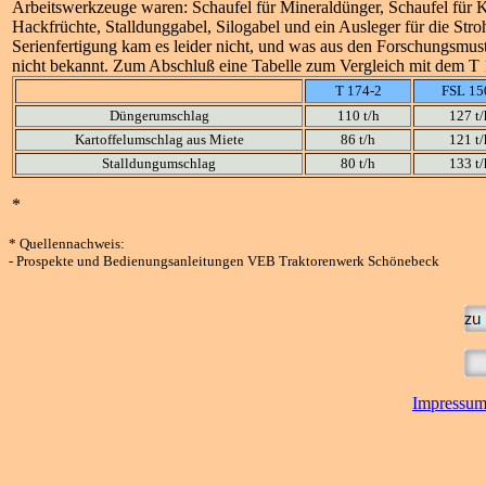
Arbeitswerkzeuge waren: Schaufel für Mineraldünger, Schaufel für 
Hackfrüchte, Stalldunggabel, Silogabel und ein Ausleger für die Stro
Serienfertigung kam es leider nicht, und was aus den Forschungsmust
nicht bekannt. Zum Abschluß eine Tabelle zum Vergleich mit dem T
T 174-2
FSL 15
Düngerumschlag
110 t/h
127 t/
Kartoffelumschlag aus Miete
86 t/h
121 t/
Stalldungumschlag
80 t/h
133 t/
*
* Quellennachweis:
- Prospekte und Bedienungsanleitungen VEB Traktorenwerk Schönebeck
Impressu