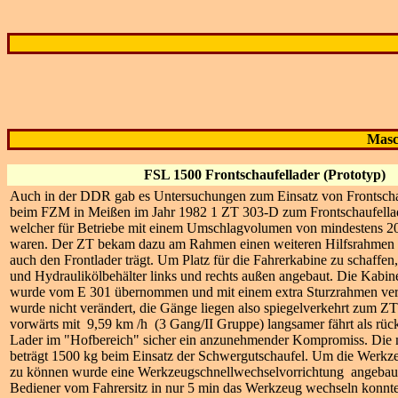
Masc
FSL 1500 Frontschaufellader (Prototyp)
Auch in der DDR gab es Untersuchungen zum Einsatz von Frontscha
beim FZM in Meißen im Jahr 1982 1 ZT 303-D zum Frontschaufella
welcher für Betriebe mit einem Umschlagvolumen von mindestens 20
waren. Der ZT bekam dazu am Rahmen einen weiteren Hilfsrahmen 
auch den Frontlader trägt. Um Platz für die Fahrerkabine zu schaff
und Hydraulikölbehälter links und rechts außen angebaut. Die Kabi
wurde vom E 301 übernommen und mit einem extra Sturzrahmen ver
wurde nicht verändert, die Gänge liegen also spiegelverkehrt zum Z
vorwärts mit 9,59 km /h (3 Gang/II Gruppe) langsamer fährt als rüc
Lader im "Hofbereich" sicher ein anzunehmender Kompromiss. Die
beträgt 1500 kg beim Einsatz der Schwergutschaufel. Um die Werkz
zu können wurde eine Werkzeugschnellwechselvorrichtung angebaut,
Bediener vom Fahrersitz in nur 5 min das Werkzeug wechseln konnte