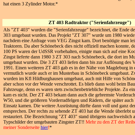
hat einen 3 Zylinder Motor.*
ZT 403 Radtraktor ("Serienfahrzeuge")
Als "ZT 403" wurden die "Serienfahrzeuge" bezeichnet, die Ende de
303 umgebaut wurden. Das Projekt "ZT 307" wurde um 1980 wieder 
nachdem eine Anfrage vom VEG Zingst kam. Dort benötigte man lei
Traktoren. Da aber Schönebeck dies nicht offiziell machen konnte, d
100 PS waren der UdSSR vorbehalten, einigte man sich auf eine K
Zingst lieferte dann 1980 3 ZT 303 nach Schönebeck, die dort im 
umgebaut wurden. Die 3 ZT 403 liefen dann bis zur Auflösung des 
1991. Einen weiteren ZT 403 gab es in der Nähe von Magdeburg in 
vermutlich wurde auch er im Musterbau in Schönebeck umgebaut. Z
wurden im Kfl Hildburghausen umgebaut, auch mit Hilfe von Schön
aber schon vor der Wende verschrottet. Es blieb dann wohl beim Bau
Fahrzeuge, denn es waren stets zwischenbetriebliche Projekte. Zu ei
kam es nicht. Der ZT 403 bekam dann auch die gebremste Vorderach
W50, und die größeren Vorderradfelgen und Rädern, die später auc
Einsatz kamen. Die weitere Ausrüstung dürfte dann voll und ganz 
entsprechen. Der rechts zu sehende ZT 403 hat die Wende überlebt u
restauriert. Die Bezeichnung "ZT 403" stand übrigens nachweislich 
Typschilder der umgebauten Zingster ZT!!
Mehr zu den ZT der Reih
meiner Sonderseite
hier
!
*