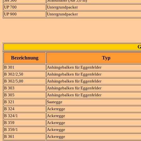
SH 500
Strandharke (AB 5,0 m)
UP 700
Untergrundpacker
UP 900
Untergrundpacker
G
Bezeichnung
Typ
B 301
Anhängebalken für Eggenfelder
B 302/2,50
Anhängebalken für Eggenfelder
B 302/5,00
Anhängebalken für Eggenfelder
B 303
Anhängebalken für Eggenfelder
B 305
Anhängebalken für Eggenfelder
B 321
Saategge
B 324
Ackeregge
B 324/1
Ackeregge
B 359
Ackeregge
B 359/1
Ackeregge
B 361
Ackeregge