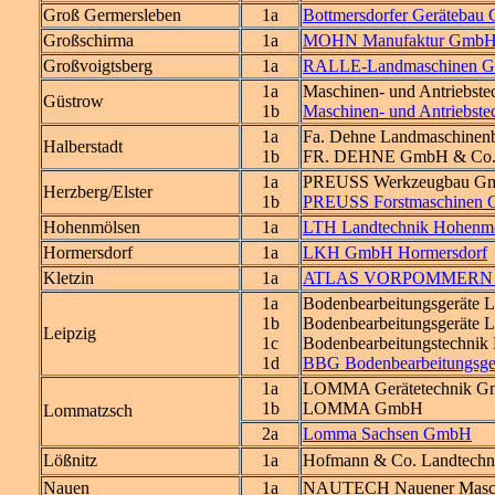
Groß Germersleben
1a
Bottmersdorfer Geräteba
Großschirma
1a
MOHN Manufaktur Gmb
Großvoigtsberg
1a
RALLE-Landmaschinen 
1a
Maschinen- und Antriebst
Güstrow
1b
Maschinen- und Antriebs
1a
Fa. Dehne Landmaschinenb
Halberstadt
1b
FR. DEHNE GmbH & Co. K
1a
PREUSS Werkzeugbau Gm
Herzberg/Elster
1b
PREUSS Forstmaschinen
Hohenmölsen
1a
LTH Landtechnik Hohen
Hormersdorf
1a
LKH GmbH Hormersdorf
Kletzin
1a
ATLAS VORPOMMERN
1a
Bodenbearbeitungsgeräte 
1b
Bodenbearbeitungsgeräte
Leipzig
1c
Bodenbearbeitungstechni
1d
BBG Bodenbearbeitungsg
1a
LOMMA Gerätetechnik 
1b
LOMMA GmbH
Lommatzsch
2a
Lomma Sachsen GmbH
Lößnitz
1a
Hofmann & Co. Landtech
Nauen
1a
NAUTECH Nauener Masc