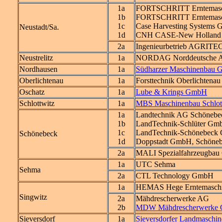
1a
FORTSCHRITT Erntemas
1b
FORTSCHRITT Erntemasc
1c
Case Harvesting Systems
Neustadt/Sa.
1d
CNH CASE-New Holland 
2a
Ingenieurbetrieb AGRIT
Neustrelitz
1a
NORDAG Norddeutsche A
Nordhausen
1a
Südharzer Maschinenbau
Oberlichtenau
1a
Forsttechnik Oberlichten
Oschatz
1a
Lube & Krings GmbH
Schlottwitz
1a
MBS Maschinenbau Schlo
1a
Landtechnik AG Schönebe
1b
LandTechnik-Schlüter Gm
1c
LandTechnik-Schönebeck
Schönebeck
1d
Doppstadt GmbH, Schöne
2a
MALI Spezialfahrzeugba
1a
UTC Sehma
Sehma
2a
CTL Technology GmbH
1a
HEMAS Hege Erntemaschi
Singwitz
2a
Mähdrescherwerke AG
2b
MDW Mähdrescherwerke
Sieversdorf
1a
Sieversdorfer Landmasch