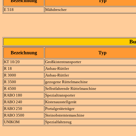
Bezeichnung
Typ
E 518
Mähdrescher
Bu
Bezeichnung
Typ
KT 10/20
Großkistentransporter
R 18
Anbau-Rüttler
R 3000
Anbau-Rüttler
R 3500
gezogene Rüttelmaschine
R 4500
Selbstfahrende Rüttelmaschine
RABO 180
Spezialtransporter
RABO 240
Kistenausstellgerät
RABO 250
Portalgeräteträger
RABO 3500
Steinobsterntemaschine
UNIKOM
Spezialfahrzeug