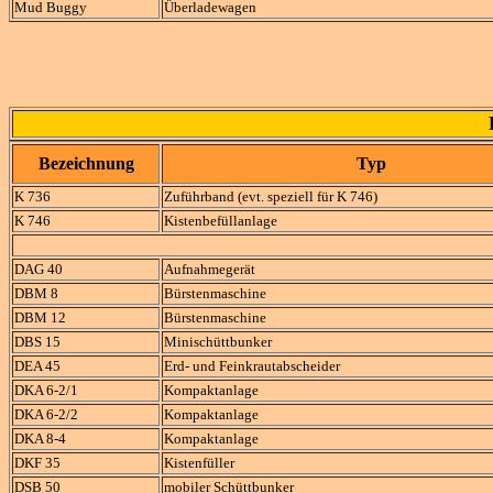
Mud Buggy
Überladewagen
Bezeichnung
Typ
K 736
Zuführband (evt. speziell für K 746)
K 746
Kistenbefüllanlage
DAG 40
Aufnahmegerät
DBM 8
Bürstenmaschine
DBM 12
Bürstenmaschine
DBS 15
Minischüttbunker
DEA 45
Erd- und Feinkrautabscheider
DKA 6-2/1
Kompaktanlage
DKA 6-2/2
Kompaktanlage
DKA 8-4
Kompaktanlage
DKF 35
Kistenfüller
DSB 50
mobiler Schüttbunker