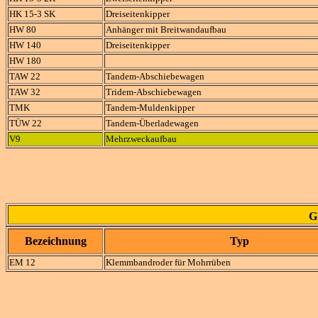
HK 15-3 SK
Dreiseitenkipper
HW 80
Anhänger mit Breitwandaufbau
HW 140
Dreiseitenkipper
HW 180
TAW 22
Tandem-Abschiebewagen
TAW 32
Tridem-Abschiebewagen
TMK
Tandem-Muldenkipper
TÜW 22
Tandem-Überladewagen
V9
Mehrzweckaufbau
G
Bezeichnung
Typ
EM 12
Klemmbandroder für Mohrrüben