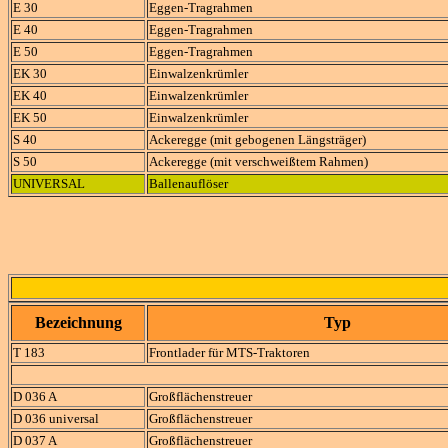
E 30
Eggen-Tragrahmen
E 40
Eggen-Tragrahmen
E 50
Eggen-Tragrahmen
EK 30
Einwalzenkrümler
EK 40
Einwalzenkrümler
EK 50
Einwalzenkrümler
S 40
Ackeregge (mit gebogenen Längsträger)
S 50
Ackeregge (mit verschweißtem Rahmen)
UNIVERSAL
Ballenauflöser
Bezeichnung
Typ
T 183
Frontlader für MTS-Traktoren
D 036 A
Großflächenstreuer
D 036 universal
Großflächenstreuer
D 037 A
Großflächenstreuer