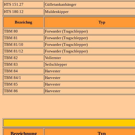
HTS 151.27
Gülletankanhänger
HTS 180.12
Muldenkipper
Bezeichng
Typ
TBM 80
Forwarder (Tragschlepper)
TBM 81
Forwarder (Tragschlepper)
TBM 81/10
Forwarder (Tragschlepper)
TBM 81/12
Forwarder (Tragschlepper)
TBM 82
Vollernter
TBM 83
Seilschlepper
TBM 84
Harvester
TBM 84/1
Harvester
TBM 85
Harvester
TBM 86
Harvester
Bezeichnung
Typ