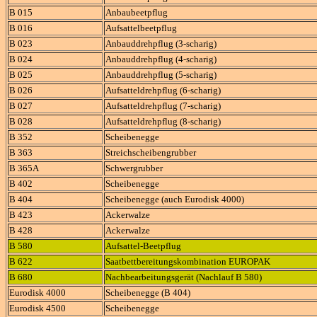
B 015
Anbaubeetpflug
B 016
Aufsattelbeetpflug
B 023
Anbauddrehpflug (3-scharig)
B 024
Anbauddrehpflug (4-scharig)
B 025
Anbauddrehpflug (5-scharig)
B 026
Aufsatteldrehpflug (6-scharig)
B 027
Aufsatteldrehpflug (7-scharig)
B 028
Aufsatteldrehpflug (8-scharig)
B 352
Scheibenegge
B 363
Streichscheibengrubber
B 365A
Schwergrubber
B 402
Scheibenegge
B 404
Scheibenegge (auch Eurodisk 4000)
B 423
Ackerwalze
B 428
Ackerwalze
B 580
Aufsattel-Beetpflug
B 622
Saatbettbereitungskombination EUROPAK
B 680
Nachbearbeitungsgerät (Nachlauf B 580)
Eurodisk 4000
Scheibenegge (B 404)
Eurodisk 4500
Scheibenegge