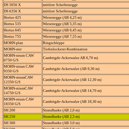
DS 5056 X
mittlere Scheibenegge
DS 6356 X
mittlere Scheibenegge
Hortus 425
Wiesenegge (AB 4,25 m)
Hortus 535
Wiesenegge (AB 5,35 m)
Hortus 645
Wiesenegge (AB 6,45 m)
Hortus 755
Wiesenegge (AB 7,55 m)
MOHN-plan
Ringschleppe
MOHN-ster
Tiefenlockerer-Kombination
MOHN-strum CAW
Cambrigde-Ackerwalze AB 6,70 m)
6750 G/S
MOHN-strum CAW
Cambrigde-Ackerwalze (AB 9,30 m)
9350 G/S
MOHN-strumCAW
Cambrigde-Ackerwalze (AB 12,30 m)
12350 G/S
MOHN-strumCAW
Cambrigde-Ackerwalze (AB 14,70 m)
14750 G/S
MOHN-strum CAW
Cambrigde-Ackerwalze (AB 18,30 m)
18350 G/S
SH 200
Strandharke (AB 2,0 m)
SH 250
Strandharke (AB 2,5 m)
SH 300
Strandharke (AB 3,0 m)