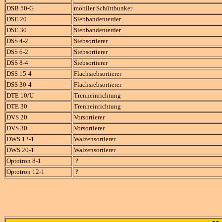
DSB 50-G
mobiler Schüttbunker
DSE 20
Siebbandenterder
DSE 30
Siebbandenterder
DSS 4-2
Siebsortierer
DSS 6-2
Siebsortierer
DSS 8-4
Siebsortierer
DSS 15-4
Flachsiebsortierer
DSS 30-4
Flachsiebsortierer
DTE 10/U
Trenneinrichtung
DTE 30
Trenneinrichtung
DVS 20
Vorsortierer
DVS 30
Vorsortierer
DWS 12-1
Walzensortierer
DWS 20-1
Walzensortierer
Optotron 8-1
?
Optotron 12-1
?