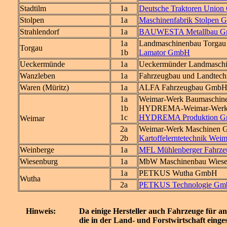
Stadtilm
1a
Deutsche Traktoren Unio
Stolpen
1a
Maschinenfabrik Stolpen
Strahlendorf
1a
BAUWESTA Metallbau 
1a
Landmaschinenbau Torga
Torgau
1b
Lamator GmbH
Ueckermünde
1a
Ueckermünder Landmaschi
Wanzleben
1a
Fahrzeugbau und Landtec
Waren (Müritz)
1a
ALFA Fahrzeugbau Gmb
1a
Weimar-Werk Baumaschi
1b
HYDREMA-Weimar-Werk 
1c
HYDREMA Produktion G
Weimar
2a
Weimar-Werk Maschinen
2b
Kartoffelerntetechnik We
Weinberge
1a
MFL Mühlenberger Fahrze
Wiesenburg
1a
MbW Maschinenbau Wiese
1a
PETKUS Wutha GmbH
Wutha
2a
PETKUS Technologie G
Hinweis:
Da einige Hersteller auch Fahrzeuge für a
die in der Land- und Forstwirtschaft einge