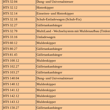
HTS 32.04
Dung- und Universalstreuer
HTS 32.12
Hinterkipper
HTS 32.14
Einseiten- und Hinterkipper
HTS 32.18
Schub-Entladewagen (Schub-Fix)
HTS 32.27
Gülletankanhänger
HTS 32.79
MultiLand - Wechselsystem mit Muldenaufbau (Tride
HTS 33.16
Umladewagen
HTS 60.12
Muldenkipper
HTS 80.27
Gülletankanhänger
HTS 81.45
Gülletankanhänger
HTS 100.12
Muldenkipper
HTS 102.27
Gülletankanhänger
HTS 103.27
Gülletankanhänger
HTS 140.04
Dung- und Universalstreuer
HTS 140.12
Muldenkipper
HTS 141.12
Muldenkipper
HTS 142.12
Muldenkipper
HTS 143.12
Muldenkipper
HTS 150.27
Gülletankanhänger