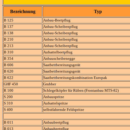
Bezeichnung
Typ
B 125
Anbau-Beetpflug
B 137
Anbau-Scheibenpflug
B 138
Anbau-Scheibenpflug
B 210
Anbau-Scheibenpflug
B 213
Anbau-Scheibenpflug
B 310
Aufsattelbeetpflug
B 354
Anbauscheibenegge
B 606
Saatbettbereitungsgerät
B 620
Saatbettbereitungsgerät
B 622
Saatbettbereitungskombination Europak
GHF 450
Grubber
R 100
Schlegelköpfer für Rüben (Frontanbau MTS-82)
S 200
Anbauspritze
S 310
Aufsattelspritze
S 400
selbstfahrende Feldspritze
B 011
Anbaubeetpflug
B 013
Anbaubeetpflug