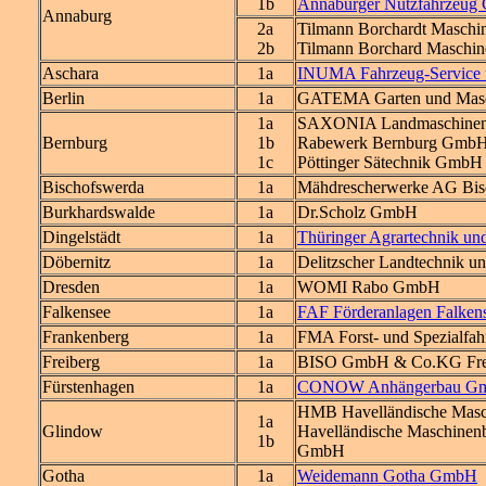
1b
Annaburger Nutzfahrzeu
Annaburg
2a
Tilmann Borchardt Maschi
2b
Tilmann Borchard Masch
Aschara
1a
INUMA Fahrzeug-Service
Berlin
1a
GATEMA Garten und Masc
1a
SAXONIA Landmaschine
Bernburg
1b
Rabewerk Bernburg GmbH
1c
Pöttinger Sätechnik GmbH
Bischofswerda
1a
Mähdrescherwerke AG Bis
Burkhardswalde
1a
Dr.Scholz GmbH
Dingelstädt
1a
Thüringer Agrartechnik 
Döbernitz
1a
Delitzscher Landtechnik 
Dresden
1a
WOMI Rabo GmbH
Falkensee
1a
FAF Förderanlagen Falke
Frankenberg
1a
FMA Forst- und Spezialf
Freiberg
1a
BISO GmbH & Co.KG Freib
Fürstenhagen
1a
CONOW Anhängerbau G
HMB Havelländische Mas
1a
Glindow
Havelländische Maschinen
1b
GmbH
Gotha
1a
Weidemann Gotha GmbH