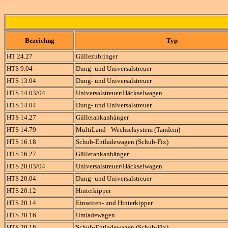
Bezeichng
Typ
HT 24.27
Güllezubringer
HTS 9.04
Dung- und Universalstreuer
HTS 13.04
Dung- und Universalstreuer
HTS 14.03/04
Universalstreuer/Häckselwagen
HTS 14.04
Dung- und Universalstreuer
HTS 14.27
Gülletankanhänger
HTS 14.79
MultiLand - Wechselsystem (Tandem)
HTS 16.18
Schub-Entladewagen (Schub-Fix)
HTS 16.27
Gülletankanhänger
HTS 20.03/04
Universalstreuer/Häckselwagen
HTS 20.04
Dung- und Universalstreuer
HTS 20.12
Hinterkipper
HTS 20.14
Einseiten- und Hinterkipper
HTS 20.16
Umladewagen
HTS 20.18
Schub-Entladewagen (Schub-Fix)