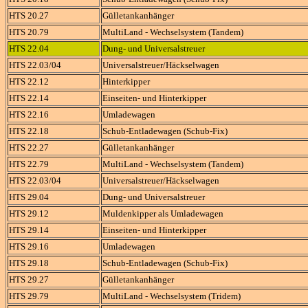
HTS 20.27
Gülletankanhänger
HTS 20.79
MultiLand - Wechselsystem (Tandem)
HTS 22.04
Dung- und Universalstreuer
HTS 22.03/04
Universalstreuer/Häckselwagen
HTS 22.12
Hinterkipper
HTS 22.14
Einseiten- und Hinterkipper
HTS 22.16
Umladewagen
HTS 22.18
Schub-Entladewagen (Schub-Fix)
HTS 22.27
Gülletankanhänger
HTS 22.79
MultiLand - Wechselsystem (Tandem)
HTS 22.03/04
Universalstreuer/Häckselwagen
HTS 29.04
Dung- und Universalstreuer
HTS 29.12
Muldenkipper als Umladewagen
HTS 29.14
Einseiten- und Hinterkipper
HTS 29.16
Umladewagen
HTS 29.18
Schub-Entladewagen (Schub-Fix)
HTS 29.27
Gülletankanhänger
HTS 29.79
MultiLand - Wechselsystem (Tridem)