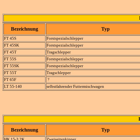
Bezeichnung
Typ
FT 45S
Forstspezialschlepper
FT 45SK
Forstspezialschlepper
FT 45T
Tragschlepper
FT 55S
Forstspezialschlepper
FT 55SK
Forstspezialschlepper
FT 55T
Tragschlepper
FT 65F
?
LT 55-140
selbstfahrender Futtermischwagen
Bezeichnung
Typ
HK 15-3 2K
Zweiseitenkipper