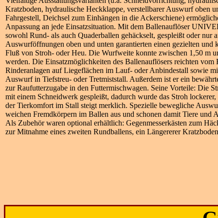
Vielfältige Ausstattungsvarianten (u.a. Schneidvorrichtung, hydraulisc
Kratzboden, hydraulische Heckklappe, verstellbarer Auswurf oben u
Fahrgestell, Deichsel zum Einhängen in die Ackerschiene) ermöglich
Anpassung an jede Einsatzsituation. Mi
t dem Ballenauflöser UNIV
sowohl Rund- als auch Quaderballen gehäckselt, gespleißt oder nur a
Auswurföffnungen oben und unten garantierten einen gezielten und k
Fluß von Stroh- oder Heu. Die Wurfweite konnte zwischen 1,50 m un
werden. Die Einsatzmöglichkeiten des Ballenauflösers reichten vom 
Rinderanlagen auf Liegeflächen im Lauf- oder Anbindestall sowie mi
Auswurf in Tiefstreu- oder Tretmiststall. Außerdem ist er ein bewährt
zur Raufutterzugabe in den Futtermischwagen. Seine Vorteile: Die 
mit einem Schneidwerk gespleißt, dadurch wurde das Stroh lockerer,
der Tierkomfort im Stall steigt merklich. Spezielle bewegliche Ausw
weichen Fremdkörpern im Ballen aus und schonen damit Tiere und A
Als Zubehör waren optional erhältlich:
Gegenmesserkästen zum Häck
zur Mitnahme eines zweiten Rundballens, ein Längererer Kratzboden
G