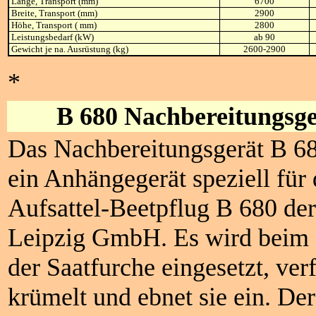
Länge, Transport (mm)
6700
Breite, Transport (mm)
2900
Höhe, Transport ( mm)
2800
Leistungsbedarf (kW)
ab 90
Gewicht je na. Ausrüstung (kg)
2600-2900
*
B 680 Nachbereitungsge
Das Nachbereitungsgerät B 68
ein Anhängegerät speziell für
Aufsattel-Beetpflug B 680 d
Leipzig GmbH. Es wird beim 
der Saatfurche eingesetzt, verf
krümelt und ebnet sie ein. Der