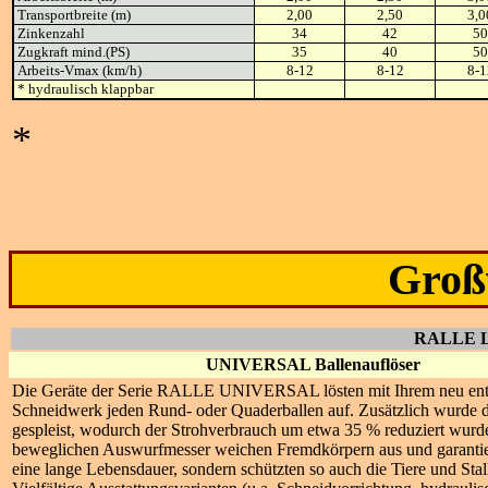
Transportbreite (m)
2,00
2,50
3,0
Zinkenzahl
34
42
50
Zugkraft mind.(PS)
35
40
50
Arbeits-Vmax (km/h)
8-12
8-12
8-1
* hydraulisch klappbar
*
Groß
RALLE L
UNIVERSAL Ballenauflöser
Die Geräte der Serie RALLE UNIVERSAL lösten mit Ihrem neu ent
Schneidwerk jeden Rund- oder Quaderballen auf. Zusätzlich wurde d
gespleist, wodurch der Strohverbrauch um etwa 35 % reduziert wurd
beweglichen Auswurfmesser weichen Fremdkörpern aus und garantier
eine lange Lebensdauer, sondern schützten so auch die Tiere und Stal