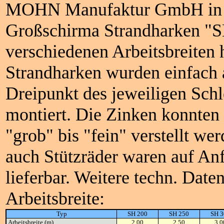
MOHN Manufaktur GmbH in
Großschirma Strandharken "S
verschiedenen Arbeitsbreiten 
Strandharken wurden einfach
Dreipunkt des jeweiligen Sch
montiert. Die Zinken konnten
"grob" bis "fein" verstellt we
auch Stützräder waren auf An
lieferbar. Weitere techn. Date
Arbeitsbreite:
Typ
SH 200
SH 250
SH 3
Arbeitsbreite (m)
2,00
2,50
3,0