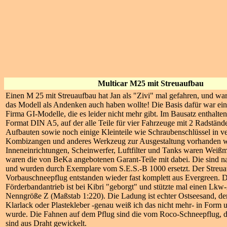
Multicar M25 mit Streuaufbau
Einen M 25 mit Streuaufbau hat Jan als "Zivi" mal gefahren, und war 
das Modell als Andenken auch haben wollte! Die Basis dafür war ei
Firma GI-Modelle, die es leider nicht mehr gibt. Im Bausatz enthalten
Format DIN A5, auf der alle Teile für vier Fahrzeuge mit 2 Radstän
Aufbauten sowie noch einige Kleinteile wie Schraubenschlüssel in 
Kombizangen und anderes Werkzeug zur Ausgestaltung vorhanden w
Inneneinrichtungen, Scheinwerfer, Luftfilter und Tanks waren Weißme
waren die von BeKa angebotenen Garant-Teile mit dabei. Die sind nat
und wurden durch Exemplare vom S.E.S.-B 1000 ersetzt. Der Streua
Vorbauschneepflug entstanden wieder fast komplett aus Evergreen. 
Förderbandantrieb ist bei Kibri "geborgt" und stützte mal einen Lk
Nenngröße Z (Maßstab 1:220). Die Ladung ist echter Ostseesand, der
Klarlack oder Plastekleber -genau weiß ich das nicht mehr- in Form
wurde. Die Fahnen auf dem Pflug sind die vom Roco-Schneepflug, d
sind aus Draht gewickelt.