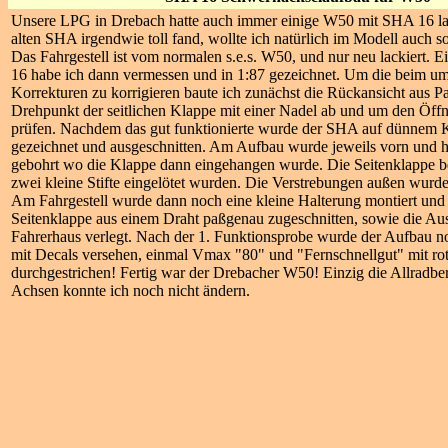
Unsere LPG in Drebach hatte auch immer einige W50 mit SHA 16 la
alten SHA irgendwie toll fand, wollte ich natürlich im Modell auch s
Das Fahrgestell ist vom normalen s.e.s. W50, und nur neu lackiert. 
16 habe ich dann vermessen und in 1:87 gezeichnet. Um die beim u
Korrekturen zu korrigieren baute ich zunächst die Rückansicht aus Pa
Drehpunkt der seitlichen Klappe mit einer Nadel ab und um den Öff
prüfen. Nachdem das gut funktionierte wurde der SHA auf dünnem 
gezeichnet und ausgeschnitten. Am Aufbau wurde jeweils vorn und h
gebohrt wo die Klappe dann eingehangen wurde. Die Seitenklappe b
zwei kleine Stifte eingelötet wurden. Die Verstrebungen außen wurde
Am Fahrgestell wurde dann noch eine kleine Halterung montiert und 
Seitenklappe aus einem Draht paßgenau zugeschnitten, sowie die Aus
Fahrerhaus verlegt. Nach der 1. Funktionsprobe wurde der Aufbau no
mit Decals versehen, einmal Vmax "80" und "Fernschnellgut" mit ro
durchgestrichen! Fertig war der Drebacher W50! Einzig die Allradbe
Achsen konnte ich noch nicht ändern.