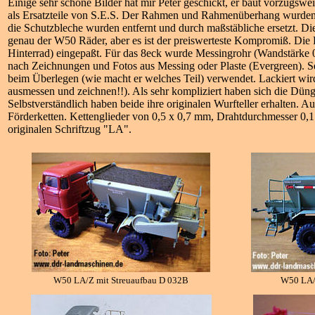
Einige sehr schöne Bilder hat mir Peter geschickt, er baut vorzug
als Ersatzteile von S.E.S. Der Rahmen und Rahmenüberhang wurden 
die Schutzbleche wurden entfernt und durch maßstäbliche ersetzt. D
genau der W50 Räder, aber es ist der preiswerteste Kompromiß. Di
Hinterrad) eingepaßt. Für das 8eck wurde Messingrohr (Wandstärke 0
nach Zeichnungen und Fotos aus Messing oder Plaste (Evergreen). Seh
beim Überlegen (wie macht er welches Teil) verwendet. Lackiert wird
ausmessen und zeichnen!!). Als sehr kompliziert haben sich die Dünge
Selbstverständlich haben beide ihre originalen Wurfteller erhalten. 
Förderketten. Kettenglieder von 0,5 x 0,7 mm, Drahtdurchmesser 0,
originalen Schriftzug "LA".
W50 LA/Z mit Streuaufbau D 032B
W50 LA/