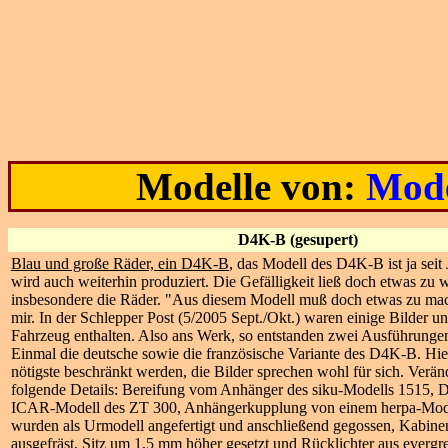
Modelle von:
Mode
D4K-B (gesupert)
Blau und große Räder, ein D4K-B
, das Modell des D4K-B ist ja seit
wird auch weiterhin produziert. Die Gefälligkeit ließ doch etwas zu 
insbesondere die Räder. "Aus diesem Modell muß doch etwas zu mach
mir. In der Schlepper Post (5/2005 Sept./Okt.) waren einige Bilder 
Fahrzeug enthalten. Also ans Werk, so entstanden zwei Ausführunge
Einmal die deutsche sowie die französische Variante des D4K-B. Hier 
nötigste beschränkt werden, die Bilder sprechen wohl für sich. Verä
folgende Details: Bereifung vom Anhänger des siku-Modells 1515,
ICAR-Modell des ZT 300, Anhängerkupplung von einem herpa-Mod
wurden als Urmodell angefertigt und anschließend gegossen, Kabin
ausgefräst, Sitz um 1,5 mm höher gesetzt und Rücklichter aus evergr