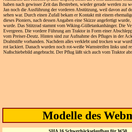
haben nach gewisser Zeit das Bestreben, wieder gerade werden zu w
Jan noch die Ausführung der vorderen Abstützung, weil davon auf d
sehen war. Durch einen Zufall bekam er Kontakt mit einem ehemalig
dieses Pioniers, nach dessen Angaben eine Skizze angefertigt wurde,
wurde. Das Stützrad stammt vom Wiking-Gülletankanhänger. Die Ver
Evergreen. Die vordere Führung am Traktor in Form einer Abschle
vom Preiser-Deutz. Hinten sind zur Aufnahme des Pfluges in der Ac
Drahtstifte vorhanden. Nachdem alles verklebt und trocken war wurd
rot lackiert. Danach wurden noch rot-weiße Warnstreifen links und re
Naßschiebebild angebracht. Der Pflug läßt sich auch vom Traktor a
Modelle des Webm
SHA 16 Schwerhäckselaufbau für W50