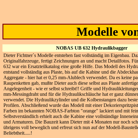
Modelle vo
NOBAS UB 632 Hydraulikbagger
Dieter Fichtner`s Modelle entstehen fast vollständig im Eigenbau. Da
Originalfahrzeuge, fertigt Zeichnungen an und macht Detailfotos. F
632 war ein Ersatzteilkatalog eine große Hilfe. Das Modell des Hyd
entstand vollständig aus Plaste, bis auf die Kabine und die Abdeckh
Aggregate - hier hat er 0,25 mm-Alublech verwendet. Da es keine p
Raupenketten gab, mußte Dieter auch diese selbst aus Plaste anfertig
Angelegenheit - wie er selbst schreibt!! Griffe und Hydraulikleitunge
mm-Messingdraht und für die Hydraulikschläuche hat er ganz dünnen
verwendet. Die Hydraulikzylinder und die Kolbenstangen dazu beste
Profilen. Abschließend wurde das Modell mit einer Dekorierspritzp
Farben im bekannten NOBAS-Farbton "orange" lackiert und mit fein
Selbstverständlich erhielt auch die Kabine eine vollständige Innenei
und Armaturen. Die Bauzeit kann Dieter mit 4 Monaten nur noch sch
übrigens voll beweglich und erfreut sich nun auf der Modell-Baustell
Beliebtheit.....!