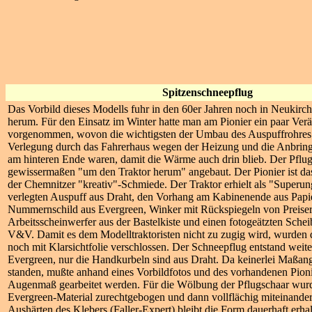
Spitzenschneepflug
Das Vorbild dieses Modells fuhr in den 60er Jahren noch in Neukirc
herum. Für den Einsatz im Winter hatte man am Pionier ein paar Ve
vorgenommen, wovon die wichtigsten der Umbau des Auspuffrohres 
Verlegung durch das Fahrerhaus wegen der Heizung und die Anbrin
am hinteren Ende waren, damit die Wärme auch drin blieb. Der Pflu
gewissermaßen "um den Traktor herum" angebaut. Der Pionier ist da
der Chemnitzer "kreativ"-Schmiede. Der Traktor erhielt als "Superun
verlegten Auspuff aus Draht, den Vorhang am Kabinenende aus Papier
Nummernschild aus Evergreen, Winker mit Rückspiegeln von Preiser
Arbeitsscheinwerfer aus der Bastelkiste und einen fotogeätzten Sche
V&V. Damit es dem Modelltraktoristen nicht zu zugig wird, wurden 
noch mit Klarsichtfolie verschlossen. Der Schneepflug entstand weit
Evergreen, nur die Handkurbeln sind aus Draht. Da keinerlei Maßa
standen, mußte anhand eines Vorbildfotos und des vorhandenen Pion
Augenmaß gearbeitet werden. Für die Wölbung der Pflugschaar wur
Evergreen-Material zurechtgebogen und dann vollflächig miteinander
Aushärten des Klebers (Faller-Expert) bleibt die Form dauerhaft erhal