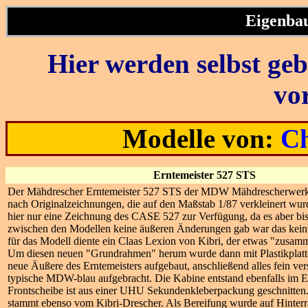
Eigenbau
Hier werden selbst ge
vor
Modelle von:
Ch
Erntemeister 527 STS
Der Mähdrescher Erntemeister 527 STS der MDW Mähdrescherwerke
nach Originalzeichnungen, die auf den Maßstab 1/87 verkleinert wurd
hier nur eine Zeichnung des CASE 527 zur Verfügung, da es aber bi
zwischen den Modellen keine äußeren Änderungen gab war das kein
für das Modell diente ein Claas Lexion von Kibri, der etwas "zusam
Um diesen neuen "Grundrahmen" herum wurde dann mit Plastikplatte
neue Äußere des Erntemeisters aufgebaut, anschließend alles fein ver
typische MDW-blau aufgebracht. Die Kabine entstand ebenfalls im E
Frontscheibe ist aus einer UHU Sekundenkleberpackung geschnitte
stammt ebenso vom Kibri-Drescher. Als Bereifung wurde auf Hinterr