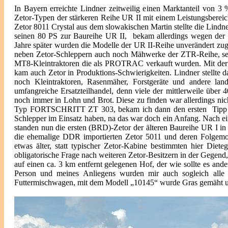
In Bayern erreichte Lindner zeitweilig einen Marktanteil von 3 
Zetor-Typen der stärkeren Reihe UR II mit einem Leistungsbereic
Zetor 8011 Crystal aus dem slowakischen Martin stellte die Lind
seinen 80 PS zur Baureihe UR II, bekam allerdings wegen der 
Jahre später wurden die Modelle der UR II-Reihe unverändert zu
neben Zetor-Schleppern auch noch Mähwerke der ZTR-Reihe, se
MT8-Kleintraktoren die als PROTRAC verkauft wurden. Mit de
kam auch Zetor in Produktions-Schwierigkeiten. Lindner stellte d
noch Kleintraktoren, Rasenmäher, Forstgeräte und andere land
umfangreiche Ersatzteilhandel, denn viele der mittlerweile über
noch immer in Lohn und Brot. Diese zu finden war allerdings nic
Typ FORTSCHRITT ZT 303, bekam ich dann den ersten Tipp .In 
Schlepper im Einsatz haben, na das war doch ein Anfang. Nach ei
standen nun die ersten (BRD)-Zetor der älteren Baureihe UR I in
die ehemalige DDR importierten Zetor 5011 und deren Folgemod
etwas älter, statt typischer Zetor-Kabine bestimmten hier Diet
obligatorische Frage nach weiteren Zetor-Besitzern in der Gegend,
auf einen ca. 3 km entfernt gelegenen Hof, der wie sollte es and
Person und meines Anliegens wurden mir auch sogleich alle 
Futtermischwagen, mit dem Modell „10145“ wurde Gras gemäht un