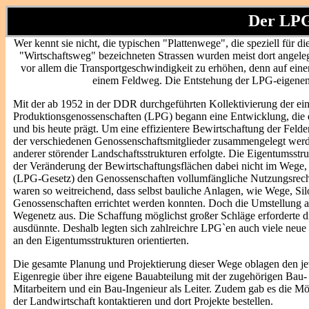
Der LPG
Wer kennt sie nicht, die typischen "Plattenwege", die speziell für 
"Wirtschaftsweg" bezeichneten Strassen wurden
meist dort angele
vor allem die Transportgeschwindigkeit zu erhöhen, denn auf einer
einem Feldweg. Die Entstehung der LPG-eigenen S
Mit der ab 1952 in der DDR durchgeführten Kollektivierung der ein
Produktionsgenossenschaften (LPG) begann eine Entwicklung, die di
und bis heute prägt. Um eine effizientere Bewirtschaftung der Fe
der verschiedenen Genossenschaftsmitglieder zusammengelegt wer
anderer störender Landschaftsstrukturen erfolgte. Die Eigentumsst
der Veränderung der Bewirtschaftungsflächen dabei nicht im Wege,
(LPG-Gesetz) den Genossenschaften vollumfängliche Nutzungsrech
waren so weitreichend, dass selbst bauliche Anlagen, wie Wege, Si
Genossenschaften errichtet werden konnten. Doch die Umstellung au
Wegenetz aus. Die Schaffung möglichst großer Schläge erforderte
ausdünnte. Deshalb legten sich zahlreichre LPG`en auch viele neue 
an den Eigentumsstrukturen orientierten.
Die gesamte Planung und Projektierung dieser Wege oblagen den je
Eigenregie über ihre eigene Bauabteilung mit der zugehörigen Bau- 
Mitarbeitern und ein Bau-Ingenieur als Leiter. Zudem gab es die Mög
der Landwirtschaft kontaktieren und dort Projekte bestellen.