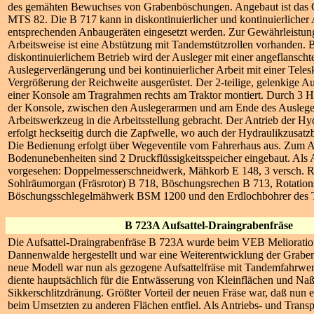
des gemähten Bewuchses von Grabenböschungen. Angebaut ist das G
MTS 82. Die B 717 kann in diskontinuierlicher und kontinuierlicher 
entsprechenden Anbaugeräten eingesetzt werden. Zur Gewährleistung
Arbeitsweise ist eine Abstützung mit Tandemstützrollen vorhanden. 
diskontinuierlichem Betrieb wird der Ausleger mit einer angeflansch
Auslegerverlängerung und bei kontinuierlicher Arbeit mit einer Tele
Vergrößerung der Reichweite ausgerüstet. Der 2-teilige, gelenkige Au
einer Konsole am Tragrahmen rechts am Traktor montiert. Durch 3 Hy
der Konsole, zwischen den Auslegerarmen und am Ende des Ausleger
Arbeitswerkzeug in die Arbeitsstellung gebracht. Der Antrieb der H
erfolgt heckseitig durch die Zapfwelle, wo auch der Hydraulikzusatzbe
Die Bedienung erfolgt über Wegeventile vom Fahrerhaus aus. Zum 
Bodenunebenheiten sind 2 Druckflüssigkeitsspeicher eingebaut. Als
vorgesehen: Doppelmesserschneidwerk, Mähkorb E 148, 3 versch. R
Sohlräumorgan (Fräsrotor) B 718, Böschungsrechen B 713, Rotatio
Böschungsschlegelmähwerk BSM 1200 und den Erdlochbohrer des 
B 723A Aufsattel-Draingrabenfräse
Die Aufsattel-Draingrabenfräse B 723A wurde beim VEB Melioratio
Dannenwalde hergestellt und war eine Weiterentwicklung der Grabe
neue Modell war nun als gezogene Aufsattelfräse mit Tandemfahrwer
diente hauptsächlich für die Entwässerung von Kleinflächen und Naßs
Sikkerschlitzdränung. Größter Vorteil der neuen Fräse war, daß nun e
beim Umsetzten zu anderen Flächen entfiel. Als Antriebs- und Trans