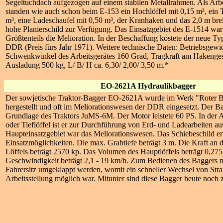
Segeltuchdach aufgezogen auf einem stabilen Metallrahmen. Als Arb
standen wie auch schon beim E-153 ein Hochlöffel mit 0,15 m
³
, ein 
m
³
, eine Ladeschaufel mit 0,50 m
³
, der Kranhaken und das 2,0 m br
hohe Planierschild zur Verfügung. Das Einsatzgebiet des E-1514 war
Größtenteils die Melioration. In der Beschaffung kostete der neue T
DDR (Preis fürs Jahr 1971). Weitere technische Daten: Betriebsgewi
Schwenkwinkel des Arbeitsgerätes 160 Grad, Tragkraft am Hakengesc
Ausladung 500 kg, L/ B/ H ca. 6,30/ 2,00/ 3,50 m.*
EO-2621A Hydraulikbagger
Der sowjetische Traktor-Bagger EO-2621A wurde im Werk "Roter 
hergestellt und oft im Meliorationswesen der DDR eingesetzt. Der Ba
Grundlage des Traktors JuMS-6M. Der Motor leistete 60 PS. In der 
oder Tieflöffel ist er zur Durchführung von Erd- und Ladearbeiten aus
Haupteinsatzgebiet war das Meliorationswesen. Das Schiebeschild erw
Einsatzmöglichkeiten. Die max. Grabtiefe beträgt 3 m. Die Kraft an 
Löffels beträgt 2570 kp. Das Volumen des Hauptlöffels beträgt 0,27
Geschwindigkeit beträgt 2,1 - 19 km/h. Zum Bedienen des Baggers 
Fahrersitz umgeklappt werden, womit ein schneller Wechsel von Stra
Arbeitsstellung möglich war. Mitunter sind diese Bagger heute noch 