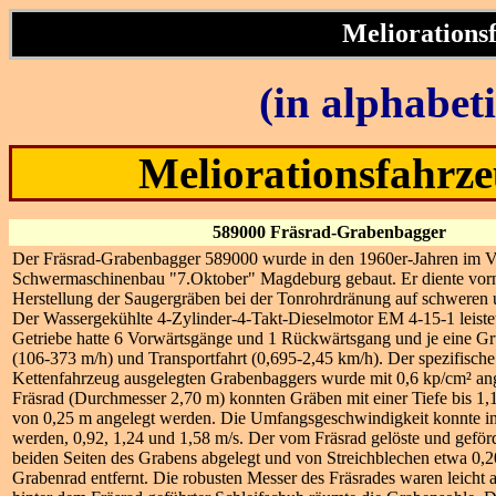
Meliorations
(in alphabeti
Meliorationsfahrz
589000 Fräsrad-Grabenbagger
Der Fräsrad-Grabenbagger 589000 wurde in den 1960er-Jahren im
Schwermaschinenbau "7.Oktober" Magdeburg gebaut. Er diente vor
Herstellung der Saugergräben bei der Tonrohrdränung auf schweren 
Der Wassergekühlte 4-Zylinder-4-Takt-Dieselmotor EM 4-15-1 leiste
Getriebe hatte 6 Vorwärtsgänge und 1 Rückwärtsgang und je eine Gru
(106-373 m/h) und Transportfahrt (0,695-2,45 km/h). Der spezifisch
Kettenfahrzeug ausgelegten Grabenbaggers wurde mit 0,6 kp/cm
² a
Fräsrad (Durchmesser 2,70 m) konnten Gräben mit einer Tiefe bis 1,1
von 0,25 m angelegt werden. Die Umfangsgeschwindigkeit konnte in
werden, 0,92, 1,24 und 1,58 m/s. Der vom Fräsrad gelöste und gefö
beiden Seiten des Grabens abgelegt und von Streichblechen etwa 0,
Grabenrad entfernt. Die robusten Messer des Fräsrades waren leicht 