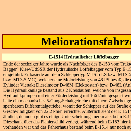
Meliorationsfahrz
E-1514 Hydraulischer Löffelbagger
Ende der sechziger Jahre wurde als Nachfolger des E-153 vom Trak
Bagger" Kiew/UdSSR der Hydraulische Löffelbagger vom Typ E-1
eingeführt. Er basierte auf dem Schleppertyp MTS-5 LS bzw. MT
bzw. МТЗ-5 МС), welcher eine Motorleistung von 48 PS besaß, die e
Zylinder Viertakt Dieselmotor D-48M (Elektrostart) bzw. D-48L (An
Die Hydraulikanlage bestand aus 2 Kreisläufen, welche von insgesa
Hydraulikpumpen mit einer Förderleistung mit 166 l/min gespeist w
hatte ein mechanisches 5-Gang-Schaltgetriebe mit einem Zwischenge
sperrbarem Differentialgetriebe, womit der Schlepper auf der Straße 
Geschwindigkeit von 22,2 km/h erreichte. Äußerlich sieht der E-15
ähnlich, dennoch gibt es einige Unterscheidungsmerkmale: beim E-
Dieseltank über das Planierschild verlegt, während beim E-153 hier 
vorhanden war und das Fahrerhaus bestand beim E-1514 nur noch au