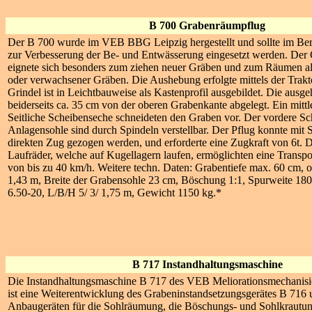
B 700 Grabenräumpflug
Der B 700 wurde im VEB BBG Leipzig hergestellt und sollte im Ber
zur Verbesserung der Be- und Entwässerung eingesetzt werden. Der
eignete sich besonders zum ziehen neuer Gräben und zum Räumen alter
oder verwachsener Gräben. Die Aushebung erfolgte mittels der Trakt
Grindel ist in Leichtbauweise als Kastenprofil ausgebildet. Die aus
beiderseits ca. 35 cm von der oberen Grabenkante abgelegt. Ein mitt
Seitliche Scheibenseche schneideten den Graben vor. Der vordere Sc
Anlagensohle sind durch Spindeln verstellbar. Der Pflug konnte mit 
direkten Zug gezogen werden, und erforderte eine Zugkraft von 6t. 
Laufräder, welche auf Kugellagern laufen, ermöglichten eine Transp
von bis zu 40 km/h. Weitere techn. Daten: Grabentiefe max. 60 cm, 
1,43 m, Breite der Grabensohle 23 cm, Böschung 1:1, Spurweite 18
6.50-20, L/B/H 5/ 3/ 1,75 m, Gewicht 1150 kg.*
B 717 Instandhaltungsmaschine
Die Instandhaltungsmaschine B 717 des VEB Meliorationsmechani
ist eine Weiterentwicklung des Grabeninstandsetzungsgerätes B 716 u
Anbaugeräten für die Sohlräumung, die Böschungs- und Sohlkrautu