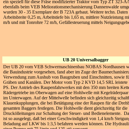
ein speziell für diese Fräse modifizierter Traktor vom Typ ZT 323-A/M
ebenfalls beim VEB Meliorationsmechanisierung Dannenwalde umg
wurden 30 - 35 Exemplare der B 723A gebaut. Weitere techn. Daten 
Arbeitsbreite 0,25 m, Arbeitstiefe bis 1,65 m, mittlere Nutzleistung m
m/h und mit Tonrohre 72 m/h, Gefällesteuerung mittels Neigungsge
UB 20 Universalbagger
Der UB 20 vom VEB Schwermaschinenbau NOBAS Nordhausen war
die Bauindustrie vorgesehen, fand aber im Zuge der Baumechanisier
Verwendung zum Aushub von Baugruben und Einschnitten, sowie fü
Gräben und Kanälen. Der Motor vom Typ 2 KVD 14,5 SRL leistete 
PS. Der Antrieb des Raupenfahrwerkes mit den 350 mm breiten Kette
Rädergetriebe im Oberwagen auf eine Hohlwelle mit Kegelräderpaar 
im Unterwagen. Auf der Mittelwelle befinden sich gleichzeitig schalt
Klauenkupplungen, die bei Betätigung eine der Raupen für die Dre
gesamten Baggers festlegen. Die Hohlwelle dient gleichzeitig für di
Druckölleitungen zur Schaltung der Steuer- und Bedienelemente. 
ist so ausgelegt, daß bei einer Geschwindigkeit von 1,4 km/h Steigu
Beladung auf LKW bis 1:3,5 befahren werden können. Die Hydrauli
einer Pumpe mit 75 l/min und 125 atü versorgt.