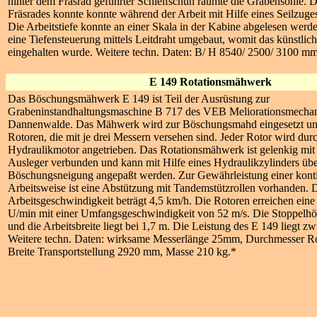
hinter dem Fräsrad geführter Schleifschuh räumte die Grabensohle. 
Fräsrades konnte konnte während der Arbeit mit Hilfe eines Seilzuge
Die Arbeitstiefe konnte an einer Skala in der Kabine abgelesen werd
eine Tiefensteuerung mittels Leitdraht umgebaut, womit das künstlich
eingehalten wurde. Weitere techn. Daten: B/ H 8540/ 2500/ 3100 mm
E 149 Rotationsmähwerk
Das Böschungsmähwerk E 149 ist Teil der Ausrüstung zur
Grabeninstandhaltungsmaschine B 717 des VEB Meliorationsmechan
Dannenwalde. Das Mähwerk wird zur Böschungsmahd eingesetzt und
Rotoren, die mit je drei Messern versehen sind. Jeder Rotor wird dur
Hydraulikmotor angetrieben. Das Rotationsmähwerk ist gelenkig mi
Ausleger verbunden und kann mit Hilfe eines Hydraulikzylinders übe
Böschungsneigung angepaßt werden. Zur Gewährleistung einer konti
Arbeitsweise ist eine Abstützung mit Tandemstützrollen vorhanden. 
Arbeitsgeschwindigkeit beträgt 4,5 km/h. Die Rotoren erreichen ein
U/min mit einer Umfangsgeschwindigkeit von 52 m/s. Die Stoppelhöh
und die Arbeitsbreite liegt bei 1,7 m. Die Leistung des E 149 liegt zw
Weitere techn. Daten: wirksame Messerlänge 25mm, Durchmesser Ro
Breite Transportstellung 2920 mm, Masse 210 kg.*