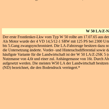
W 50 LA/Z-
Der erste Frontlenker-Lkw vom Typ W 50 rollte am 17.07.65 aus de
Als Motor wurde der 4 VD 14,5/12-1 SRW mit 125 PS bei 2300 U/mi
bis 5.Gang zwangsynchronisiert. Die LA-Fahrzeuge besitzen dazu noc
die Untersetzung änderte. Vorder- und Hinterachsdifferential sowie das
häufigste Variante für die Landwirtschaft ist der W 50 LA/Z-2SK 5 (od
Nutzmasse von 4,6t und einer zul. Anhängemasse von 16t. Durch A
aufgesetzt werden. Die meisten W50 LA der Landwirtschaft besitzen
(ND) bezeichnet, die den Bodendruck verringert.*