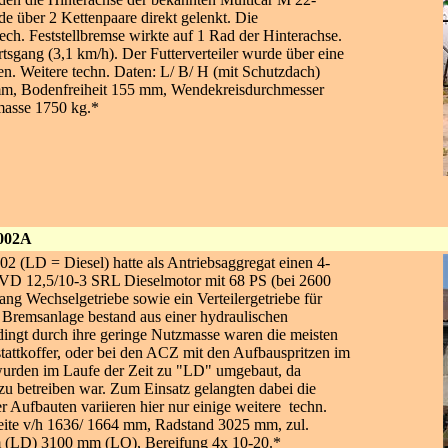
 über 2 Kettenpaare direkt gelenkt. Die
ech. Feststellbremse wirkte auf 1 Rad der Hinterachse.
sgang (3,1 km/h). Der Futterverteiler wurde über eine
n. Weitere techn. Daten: L/ B/ H (mit Schutzdach)
m, Bodenfreiheit 155 mm, Wendekreisdurchmesser
masse 1750 kg.*
002A
 (LD = Diesel) hatte als Antriebsaggregat einen 4-
 VD 12,5/10-3 SRL Dieselmotor mit 68 PS (bei 2600
ng Wechselgetriebe sowie ein Verteilergetriebe für
Bremsanlage bestand aus einer hydraulischen
ingt durch ihre geringe Nutzmasse waren die meisten
attkoffer, oder bei den ACZ mit den Aufbauspritzen im
 wurden im Laufe der Zeit zu "LD" umgebaut, da
zu betreiben war. Zum Einsatz gelangten dabei die
Aufbauten variieren hier nur einige weitere techn.
te v/h 1636/ 1664 mm, Radstand 3025 mm, zul.
m (LD) 3100 mm (LO), Bereifung 4x 10-20.*