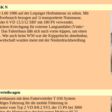
SK N
e L60 1986 auf der Leipziger Herbstmesse zu sehen. Mit
fverbrauch bezogen auf 1t transportierte Nutzmasse,
der 6 VD 13,5/12 SRF mit 180 PS verwendet.
zlichem Kriechgang für extreme Langsamfahrt (Vmin=
 Das Fahrerhaus läßt sich nach vorne kippen, um einen
 Wie auch beim W50 war die Kipppritsche abnehmbar,
rtschaft wurden meist mit der Niederdruckbereifung
verteilwagen
rshausen mit dem Futterverteiler T 036 System
iges Fahrzeug für die mobile Fütterung in
elmotor vom Typ 2 VD 8/8-2 SVL der 15 PS bei 3000
 den die Hinterachse der bekannten Multicar M 22-