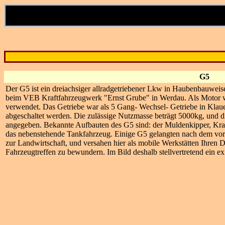
G5
Der G5 ist ein dreiachsiger allradgetriebener Lkw in Haubenbauweise
beim VEB Kraftfahrzeugwerk "Ernst Grube" in Werdau. Als Motor w
verwendet. Das Getriebe war als 5 Gang- Wechsel- Getriebe in Klau
abgeschaltet werden. Die zulässige Nutzmasse beträgt 5000kg, und 
angegeben. Bekannte Aufbauten des G5 sind: der Muldenkipper, Kranf
das nebenstehende Tankfahrzeug. Einige G5 gelangten nach dem vo
zur Landwirtschaft, und versahen hier als mobile Werkstätten Ihren 
Fahrzeugtreffen zu bewundern. Im Bild deshalb stellvertretend ein 