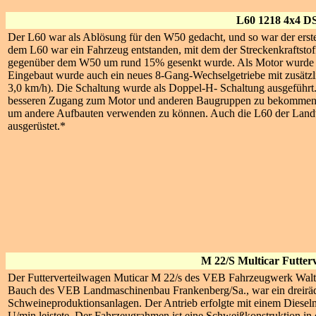
L60 1218 4x4 D
Der L60 war als Ablösung für den W50 gedacht, und so war der erst
dem L60 war ein Fahrzeug entstanden, mit dem der Streckenkraftstof
gegenüber dem W50 um rund 15% gesenkt wurde. Als Motor wurde 
Eingebaut wurde auch ein neues 8-Gang-Wechselgetriebe mit zusät
3,0 km/h). Die Schaltung wurde als Doppel-H- Schaltung ausgeführt.
besseren Zugang zum Motor und anderen Baugruppen zu bekommen.
um andere Aufbauten verwenden zu können. Auch die L60 der Landwi
ausgerüstet.*
M 22/S Multicar Futter
Der Futterverteilwagen Muticar M 22/s des VEB Fahrzeugwerk Walte
Bauch des VEB Landmaschinenbau Frankenberg/Sa., war ein dreirädr
Schweineproduktionsanlagen. Der Antrieb erfolgte mit einem Dies
U/min leistete. Der Fahrzeugrahmen ist eine Schweißkonstruktion in