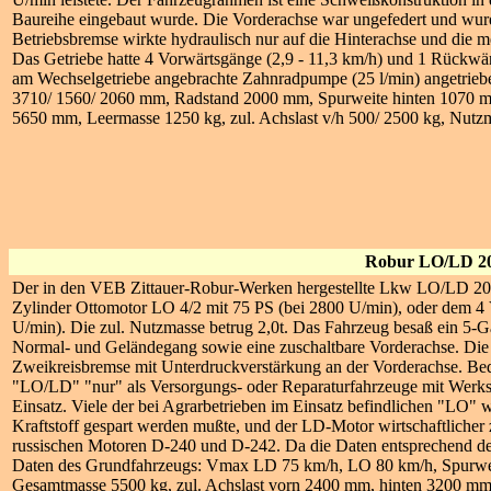
Baureihe eingebaut wurde. Die Vorderachse war ungefedert und wurde
Betriebsbremse wirkte hydraulisch nur auf die Hinterachse und die m
Das Getriebe hatte 4 Vorwärtsgänge (2,9 - 11,3 km/h) und 1 Rückwärt
am Wechselgetriebe angebrachte Zahnradpumpe (25 l/min) angetriebe
3710/ 1560/ 2060 mm, Radstand 2000 mm, Spurweite hinten 1070 m
5650 mm, Leermasse 1250 kg, zul. Achslast v/h 500/ 2500 kg, Nutz
Robur LO/LD 2
Der in den VEB Zittauer-Robur-Werken hergestellte Lkw LO/LD 2002
Zylinder Ottomotor LO 4/2 mit 75 PS (bei 2800 U/min), oder dem 4
U/min). Die zul. Nutzmasse betrug 2,0t. Das Fahrzeug besaß ein 5-Ga
Normal- und Geländegang sowie eine zuschaltbare Vorderachse. Die 
Zweikreisbremse mit Unterdruckverstärkung an der Vorderachse. Bed
"LO/LD" "nur" als Versorgungs- oder Reparaturfahrzeuge mit Werkst
Einsatz. Viele der bei Agrarbetrieben im Einsatz befindlichen "LO"
Kraftstoff gespart werden mußte, und der LD-Motor wirtschaftlicher 
russischen Motoren D-240 und D-242. Da die Daten entsprechend der 
Daten des Grundfahrzeugs: Vmax LD 75 km/h, LO 80 km/h, Spurwei
Gesamtmasse 5500 kg, zul. Achslast vorn 2400 mm, hinten 3200 m